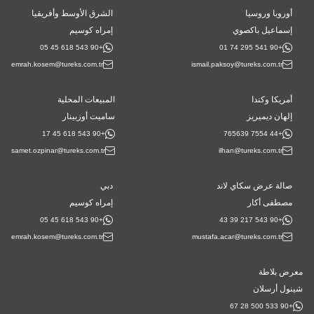
أوروبا وروسيا
الشرق الأوسط وأفريقيا
إسماعيل باكصوي
إمراه كوسيم
+90 543 618 45 05
+90 541 295 74 01
emrah.kosem@tureks.com.tr
ismail.paksoy@tureks.com.tr
أمريكا وكندا
المبيعات المحلية
إلهان ديميريز
ساميت أوزبينار
+90 543 618 45 17
+44 7554 765639
samet.ozpinar@tureks.com.tr
ilhan@tureks.com.tr
صالة عرض سكاي لاند
دبي
مصطفى أكار
إمراه كوسيم
+90 543 618 45 05
+90 543 217 39 43
emrah.kosem@tureks.com.tr
mustafa.acar@tureks.com.tr
معرض بلاطة
شينول أرسلان
+90 533 500 28 67