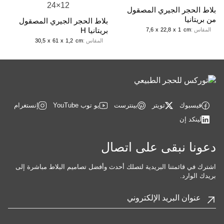
بلاط الحجر الجيري المصقول
من بريتانيا
بلاط الحجر الجيري المصقول
بريتانيا H
المقاس :
cm
1
x
22,8
x
7,6
المقاس :
cm
1,2
x
61
x
30,5
فيسبوك
تويتر
بينترست
يو توب YouTube
إنستغرام
لينكد إن
دعونا نبقى على اتصال
اشترك في قائمتنا البريدية لتصلك أحدث وأفضل تصاميم البلاط مباشرة إلى
بريدك الوارد.
البريد
الإلكتروني
*