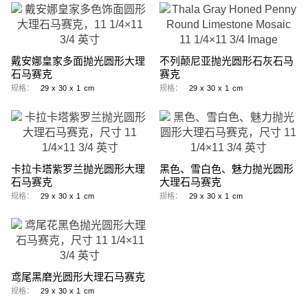
戴安娜皇家多面抛光圆形大理
不列颠尼亚抛光圆形石灰石马
石马赛克
赛克
规格：
29
x
30
x
1
cm
规格：
29
x
30
x
1
cm
卡拉卡塔紫罗兰抛光圆形大理
黑色、雪白色、魅力抛光圆形
石马赛克
大理石马赛克
规格：
29
x
30
x
1
cm
规格：
29
x
30
x
1
cm
鸢尾黑磨光圆形大理石马赛克
规格：
29
x
30
x
1
cm