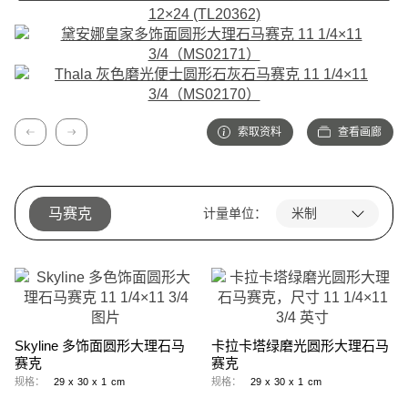
索取资料
查看画廊
上一篇
下一篇
马赛克
计量单位：
Skyline 多饰面圆形大理石马
卡拉卡塔绿磨光圆形大理石马
赛克
赛克
规格：
29
x
30
x
1
cm
规格：
29
x
30
x
1
cm