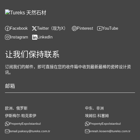
Facebook
Twitter（现为X）
Pinterest
YouTube
Instagram
LinkedIn
让我们保持联系
订阅我们的邮件，即可直接在您的收件箱中收到最新最棒的瓷砖设计资
讯。
您
的
网
站
欧洲、俄罗斯
中东、非洲
*
伊斯梅尔·帕克索伊
埃姆拉·科塞姆
PropertyExpoIstanbul
PropertyExpoIstanbul
ismail.paksoy@tureks.com.tr
emrah.kosem@tureks.com.tr