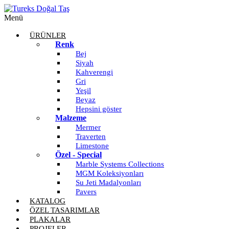
Menü
ÜRÜNLER
Renk
Bej
Siyah
Kahverengi
Gri
Yeşil
Beyaz
Hepsini göster
Malzeme
Mermer
Traverten
Limestone
Özel - Special
Marble Systems Collections
MGM Koleksiyonları
Su Jeti Madalyonları
Pavers
KATALOG
ÖZEL TASARIMLAR
PLAKALAR
PROJELER