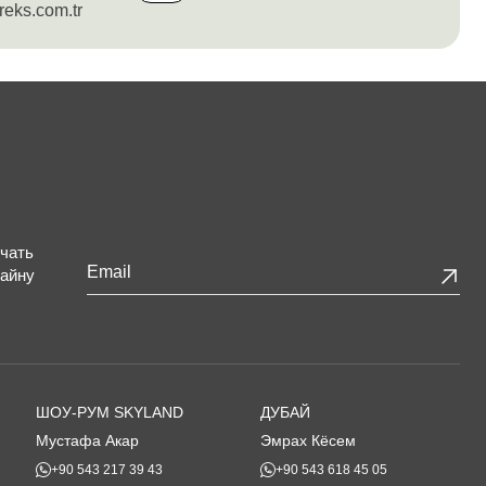
reks.com.tr
чать
зайну
Ваш
сайт
*
ШОУ-РУМ SKYLAND
ДУБАЙ
Мустафа Акар
Эмрах Кёсем
+90 543 217 39 43
+90 543 618 45 05