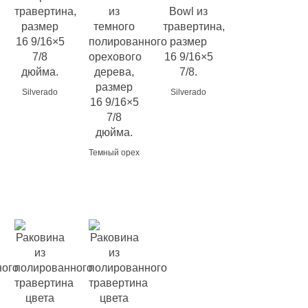
Silverado
Silverado
Темный орех