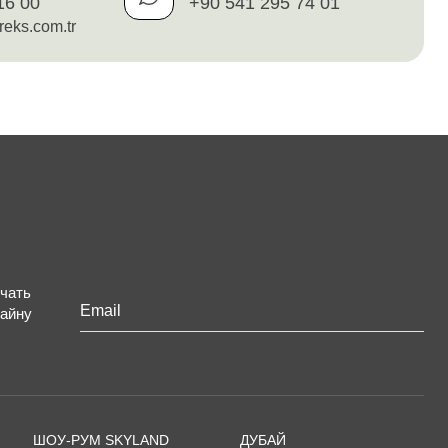
16 00
+90 541 295 74 01
reks.com.tr
чать
зайну
Ваш
сайт
*
ШОУ-РУМ SKYLAND
ДУБАЙ