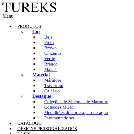
Menu
PRODUTOS
Cor
Beje
Preto
Brown
Cinzento
Verde
Branco
Mais +
Material
Mármore
Travertino
Calcário
Destaque
Coleções de Sistemas de Mármore
Coleções MGM
Medalhões de corte a jato de água
Pavimentadoras
CATÁLOGO
DESIGNS PERSONALIZADOS