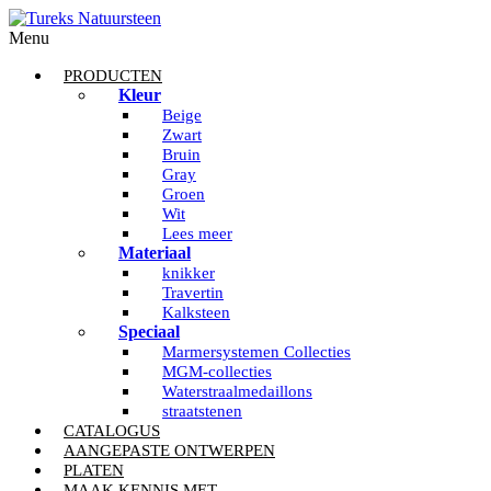
Menu
PRODUCTEN
Kleur
Beige
Zwart
Bruin
Gray
Groen
Wit
Lees meer
Materiaal
knikker
Travertin
Kalksteen
Speciaal
Marmersystemen Collecties
MGM-collecties
Waterstraalmedaillons
straatstenen
CATALOGUS
AANGEPASTE ONTWERPEN
PLATEN
MAAK KENNIS MET