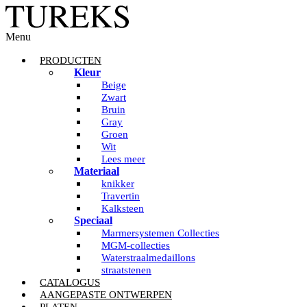
Menu
PRODUCTEN
Kleur
Beige
Zwart
Bruin
Gray
Groen
Wit
Lees meer
Materiaal
knikker
Travertin
Kalksteen
Speciaal
Marmersystemen Collecties
MGM-collecties
Waterstraalmedaillons
straatstenen
CATALOGUS
AANGEPASTE ONTWERPEN