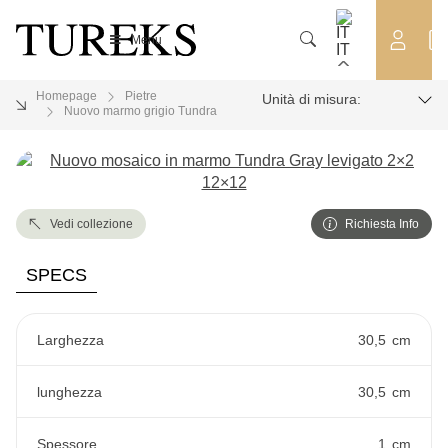
OUTLET
Menu
IT
Homepage
Pietre
Unità di misura:
Nuovo marmo grigio Tundra
Vedi collezione
Richiesta Info
SPECS
Larghezza
30,5
cm
lunghezza
30,5
cm
Spessore
1
cm