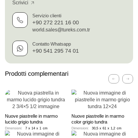
Scrivici
Servizio clienti
+90 272 221 16 00
world.sales@tureks.com.tr
Contatto Whatsapp
+90 541 295 74 01
Prodotti complementari
Precedent
Avan
Nuove piastrelle in marmo
Nuove piastrelle in marmo
lucido grigio tundra
color grigio tundra
Dimensioni:
7
x
14
x
1
cm
Dimensioni:
30,5
x
61
x
1,2
cm