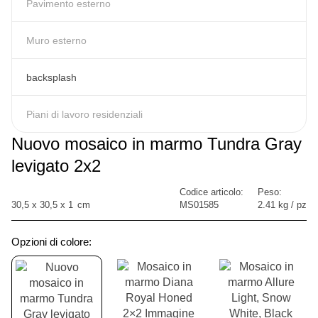
Pavimento esterno
Muro esterno
backsplash
Piani di lavoro residenziali
Nuovo mosaico in marmo Tundra Gray
levigato 2x2
Codice articolo:
Peso:
30,5
x
30,5
x
1
cm
MS01585
2.41 kg / pz
Opzioni di colore: