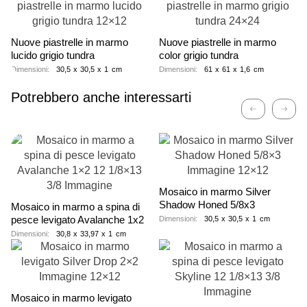
Nuove piastrelle in marmo
Nuove piastrelle in marmo
lucido grigio tundra
color grigio tundra
Dimensioni:
30,5
x
30,5
x
1
cm
Dimensioni:
61
x
61
x
1,6
cm
Potrebbero anche interessarti
Precedent
Avan
Mosaico in marmo Silver
Shadow Honed 5/8x3
Mosaico in marmo a spina di
pesce levigato Avalanche 1x2
Dimensioni:
30,5
x
30,5
x
1
cm
Dimensioni:
30,8
x
33,97
x
1
cm
Mosaico in marmo levigato