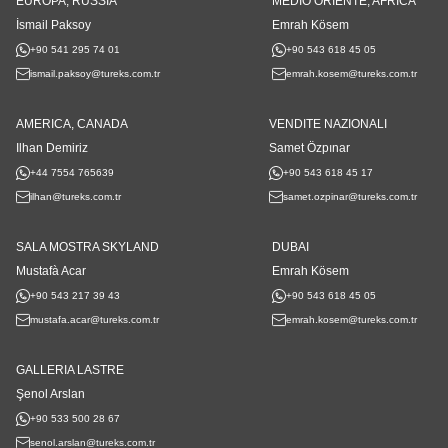
EUROPA, RUSSIA
MEDIO ORIENTE, AFRICA
İsmail Paksoy
Emrah Kösem
+90 541 295 74 01
+90 543 618 45 05
ismail.paksoy@tureks.com.tr
emrah.kosem@tureks.com.tr
AMERICA, CANADA
VENDITE NAZIONALI
Ilhan Demiriz
Samet Özpınar
+44 7554 765639
+90 543 618 45 17
ilhan@tureks.com.tr
samet.ozpinar@tureks.com.tr
SALA MOSTRA SKYLAND
DUBAI
Mustafà Acar
Emrah Kösem
+90 543 217 39 43
+90 543 618 45 05
mustafa.acar@tureks.com.tr
emrah.kosem@tureks.com.tr
GALLERIA LASTRE
Şenol Arslan
+90 533 500 28 67
senol.arslan@tureks.com.tr