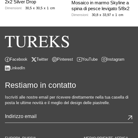
2x2 Silver Drop
Mosaico in marmo Skyline a
spina di pesce levigato 5/8x2
Dimensioni:
30,5
x
30,5
x
1
cm
Dimensioni:
30,8
x
33,97
x
1
cm
Facebook
Twitter
Pinterest
YouTube
Instagram
LinkedIn
Restiamo in contatto
Iscriviti alle nostre email per ricevere direttamente nella tua casella di
posta le ultime novità e il meglio del design delle piastrelle.
Email
*