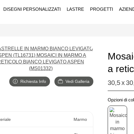
DISEGNI PERSONALIZZATI
LASTRE
PROGETTI
AZIEN
Mosai
a reti
Richiesta Info
Vedi Galleria
30,5
x
30
Opzioni di col
eriale
Marmo