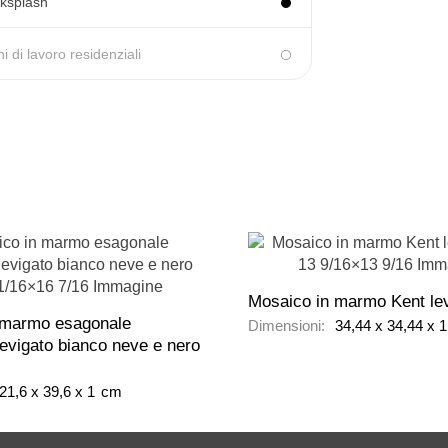
ksplash
ni di lavoro residenziali
Mosaico in marmo Kent levi
 marmo esagonale
Dimensioni:
34,44
x
34,44
x
 levigato bianco neve e nero
21,6
x
39,6
x
1
cm