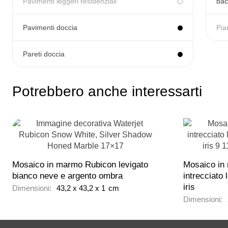
Pavimenti leggeri residenziali
bac
Pavimenti doccia
Pia
Pareti doccia
Potrebbero anche interessarti
Mosaico in marmo Rubicon levigato
Mosaico in
bianco neve e argento ombra
intrecciato
iris
Dimensioni:
43,2
x
43,2
x
1
cm
Dimensioni: