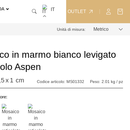
DA
IT
OUTLET
Unità di misura:
co in marmo bianco levigato
colo Aspen
,5
x
1
cm
Codice articolo:
MS01332
Peso:
2.01 kg / pz
ore: