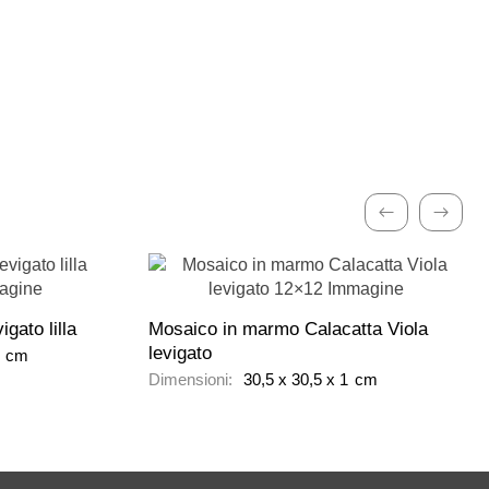
Precedente
Avanti
gato lilla
Mosaico in marmo Calacatta Viola
levigato
1
cm
Dimensioni:
30,5
x
30,5
x
1
cm