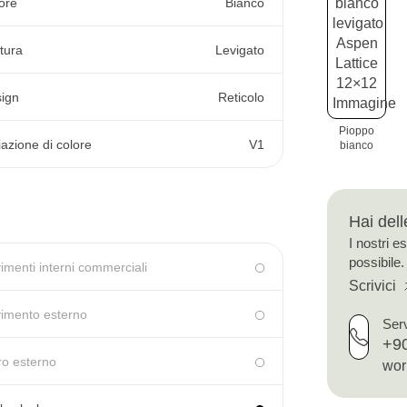
ore
Bianco
itura
Levigato
ign
Reticolo
Pioppo
iazione di colore
V1
bianco
Hai del
I nostri e
possibile.
imenti interni commerciali
Scrivici
imento esterno
Serv
+90
o esterno
wor