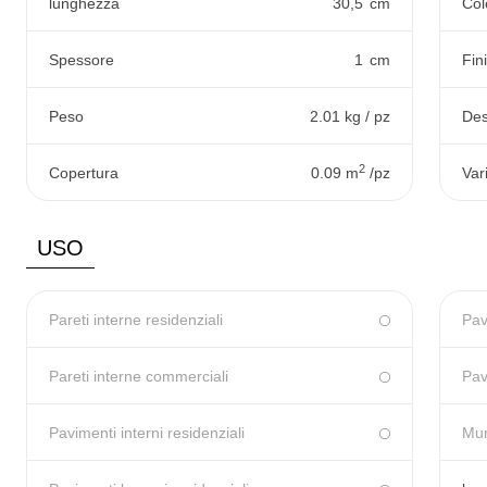
lunghezza
30,5
cm
Col
Spessore
1
cm
Fin
Peso
2.01 kg / pz
Des
2
Copertura
0.09 m
/pz
Var
USO
Pareti interne residenziali
Pav
Pareti interne commerciali
Pav
Pavimenti interni residenziali
Mur