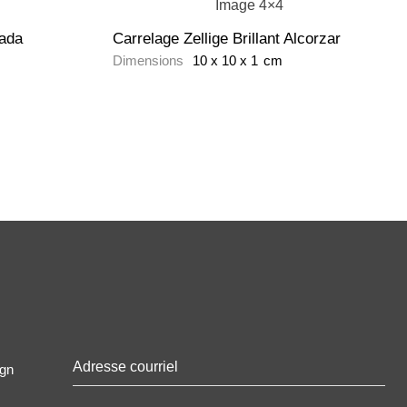
mada
Carrelage Zellige Brillant Alcorzar
Dimensions
10
x
10
x
1
cm
ign
Email
*