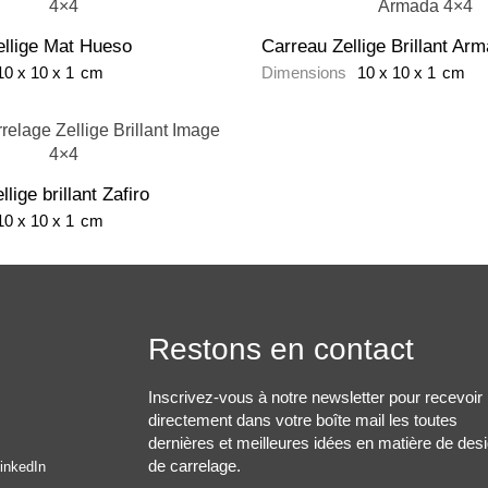
ellige Mat Hueso
Carreau Zellige Brillant Ar
10
x
10
x
1
cm
Dimensions
10
x
10
x
1
cm
lige brillant Zafiro
10
x
10
x
1
cm
Restons en contact
Inscrivez-vous à notre newsletter pour recevoir
directement dans votre boîte mail les toutes
dernières et meilleures idées en matière de des
de carrelage.
inkedIn