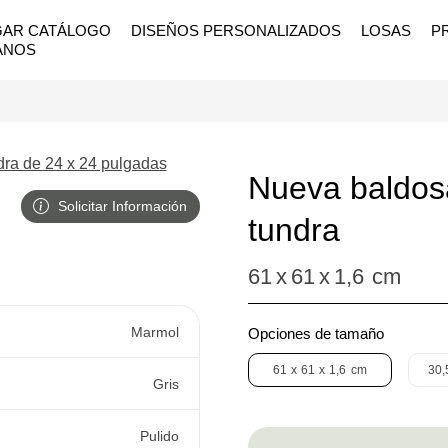
AR CATÁLOGO
DISEÑOS PERSONALIZADOS
LOSAS
P
ANOS
Nueva baldosa
Solicitar Información
tundra
61
x
61
x
1,6
cm
Marmol
Opciones de tamaño
61
x
61
x
1,6
cm
30,
Gris
Pulido