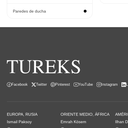
Paredes de ducha
Facebook
Twitter
Pinterest
YouTube
Instagram
L
EUROPA, RUSIA
ORIENTE MEDIO, ÁFRICA
AMÉRI
Ismail Paksoy
Emrah Kösem
Ilhan D