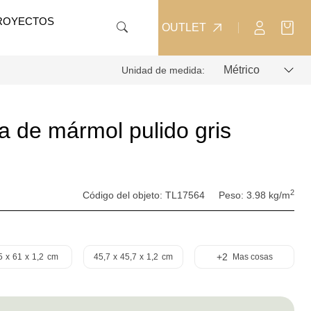
ROYECTOS
OUTLET
Unidad de medida:
 de mármol pulido gris
2
Código del objeto:
TL17564
Peso:
3.98 kg/m
+2
5
x
61
x
1,2
cm
45,7
x
45,7
x
1,2
cm
Mas cosas