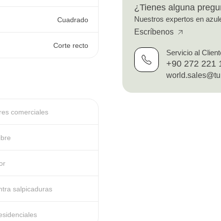
¿Tienes alguna pregu
Nuestros expertos en azule
Cuadrado
Escríbenos
Corte recto
Servicio al Client
+90 272 221 
world.sales@tu
ores comerciales
ibre
or
ntra salpicaduras
esidenciales