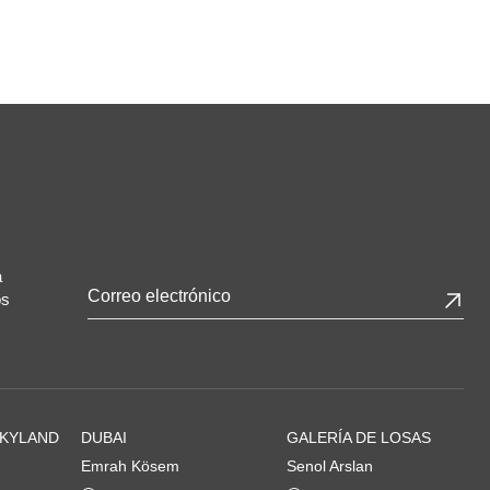
a
os
Correo
electrónico
empresarial
*
SKYLAND
DUBAI
GALERÍA DE LOSAS
Emrah Kösem
Senol Arslan