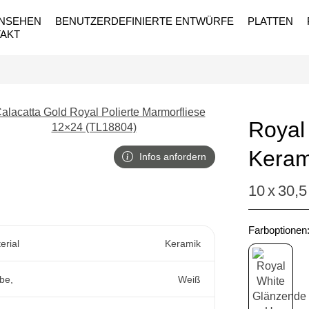
ANSEHEN
BENUTZERDEFINIERTE ENTWÜRFE
PLATTEN
AKT
Royal
Keram
Infos anfordern
10
x
30,5
Farboptionen
erial
Keramik
be,
Weiß