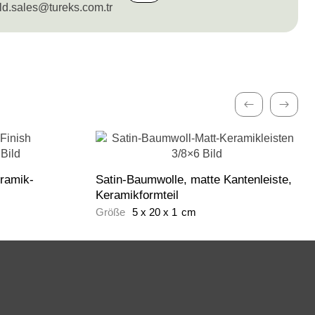
ld.sales@tureks.com.tr
Vorherige
Weite
ramik-
Satin-Baumwolle, matte Kantenleiste,
Keramikformteil
Größe
5
x
20
x
1
cm