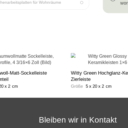
henarbeitsplatten für Wohnräume
wor
oll-Matt-Sockelleiste
Witty Green Hochglanz-Ke
teil
Zierleiste
20
x
2
cm
Größe
5
x
20
x
2
cm
Bleiben wir in Kontakt