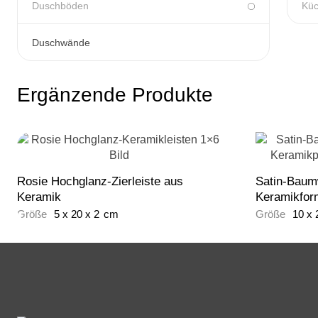
Duschböden
Küc
Duschwände
Ergänzende Produkte
Rosie Hochglanz-Zierleiste aus
Satin-Baumw
Keramik
Keramikform
Größe
5
x
20
x
2
cm
Größe
10
x