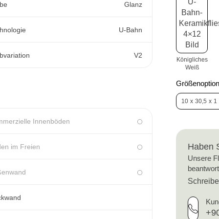
be
Glanz
hnologie
U-Bahn
bvariation
V2
Königliches
Weiß
Größenoption
10
x
30,5
x
1
merzielle Innenböden
Haben 
en im Freien
Unsere Fl
beantwort
ßenwand
Schreib
ckwand
Kun
+90