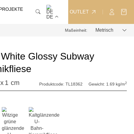
PROJEKTE
OUTLET
DE
Maßeinheit:
 White Glossy Subway
ikfliese
x
1
cm
2
Produktcode:
TL18362
Gewicht:
1.69 kg/m
: