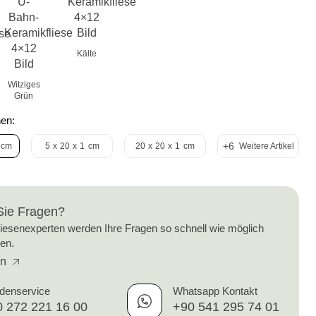
Kälte
Witziges
Grün
en:
+6
cm
5
x
20
x
1
cm
20
x
20
x
1
cm
Weitere Artikel
Sie Fragen?
iesenexperten werden Ihre Fragen so schnell wie möglich
en.
en
denservice
Whatsapp Kontakt
 272 221 16 00
+90 541 295 74 01