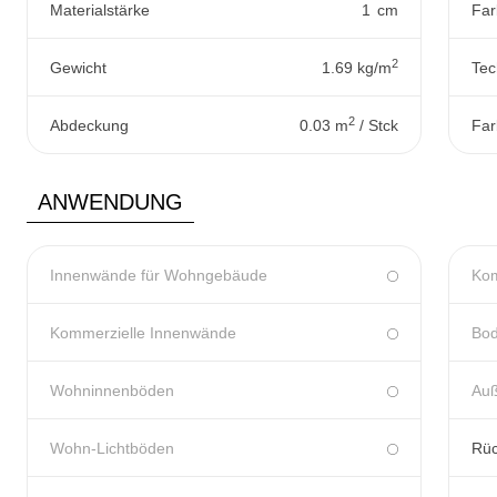
Materialstärke
1
cm
Far
2
Gewicht
1.69 kg/m
Tec
2
Abdeckung
0.03 m
/ Stck
Far
ANWENDUNG
Innenwände für Wohngebäude
Kom
Kommerzielle Innenwände
Bod
Wohninnenböden
Au
Wohn-Lichtböden
Rü