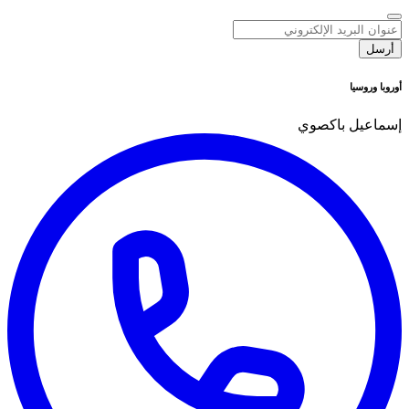
رابط
أرسل
الموقع
*
أوروبا وروسيا
إسماعيل باكصوي