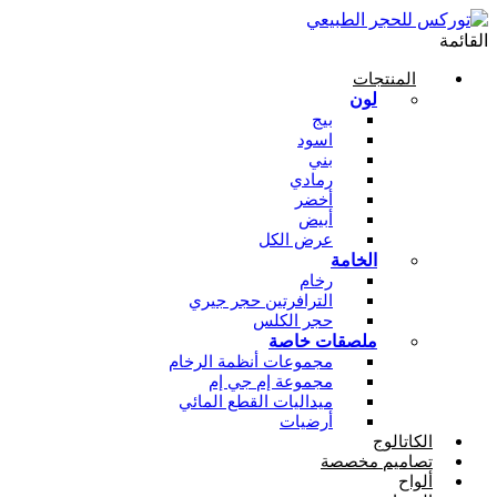
القائمة
المنتجات
لون
بيج
اسود
بني
رمادي
أخضر
أبيض
عرض الكل
الخامة
رخام
الترافرتين حجر جيري
حجر الكلس
ملصقات خاصة
مجموعات أنظمة الرخام
مجموعة إم جي إم
ميداليات القطع المائي
أرضيات
الكاتالوج
تصاميم مخصصة
ألواح