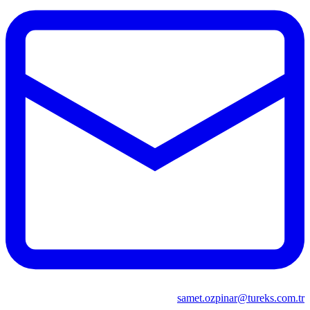
samet.ozpinar@tureks.com.tr