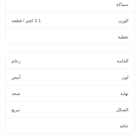
سماكة
الوزن
2.1 كجم / قطعة
تغطية
الخامة
رخام
لون
أبيض
نهاية
شحذ
الشكل
مربع
حافة