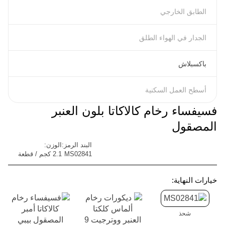
الطابق الخارجي
الجدار في الهواء الطلق
باكسبلاش
أسطح العمل السكنية
فسيفساء رخام كالاكاتا بلون العنبر
المصقول
البند الرمز:
الوزن:
MS02841
2.1 كجم / قطعة
خيارات النهاية:
شحذ