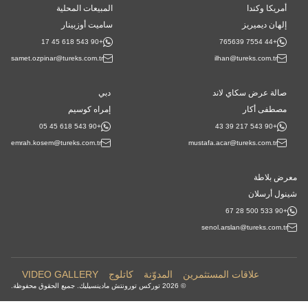
أمريكا وكندا
المبيعات المحلية
إلهان ديميريز
ساميت أوزبينار
+90 543 618 45 17
+44 7554 765639
samet.ozpinar@tureks.com.tr
ilhan@tureks.com.tr
صالة عرض سكاي لاند
دبي
مصطفى أكار
إمراه كوسيم
+90 543 618 45 05
+90 543 217 39 43
emrah.kosem@tureks.com.tr
mustafa.acar@tureks.com.tr
معرض بلاطة
شينول أرسلان
+90 533 500 28 67
senol.arslan@tureks.com.tr
علاقات المستثمرين
المدوّنة
كاتلوج
VIDEO GALLERY
© 2026 توركس تورونتش مادينسيليك. جميع الحقوق محفوظة.