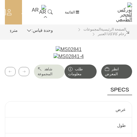
AR
OUTLET
القائمة
الصفحة الرئيسية
المجموعات
وحدة قياس:
رخام كالاكاتا العنبر
انظر
طلب
شاهد
لتالي
السابق
المعرض
معلومات
المجموعة
SPECS
عرض
طول