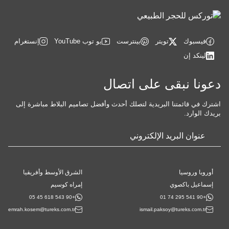
فيسبوك
تويتر
بينترست
يو توب YouTube
إنستغرام
لينكد إن
دعونا نبقى على اتصال
اشترك في قائمتنا البريدية لتصلك أحدث وأفضل تصاميم البلاط مباشرة إلى
بريدك الوارد.
البريد
الإلكتروني
*
أوروبا وروسيا
الشرق الأوسط وأفريقيا
إسماعيل باكصوي
إمراه كوسيم
+90 543 618 45 05
+90 541 295 74 01
emrah.kosem@tureks.com.tr
ismail.paksoy@tureks.com.tr